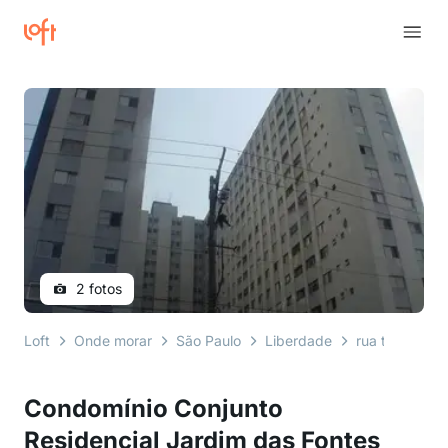
2 fotos
Loft
Onde morar
São Paulo
Liberdade
rua tamandar
Condomínio Conjunto
Residencial Jardim das Fontes