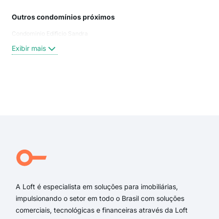
Outros condomínios próximos
Rua
Condominio Edificio Sandra
Cap
Rua
Exibir mais
Tob
Tob
Rua
rua 
Exi
rua 
Rua
Rua 
Dam
Alv
Alv
A Loft é especialista em soluções para imobiliárias,
impulsionando o setor em todo o Brasil com soluções
comerciais, tecnológicas e financeiras através da Loft