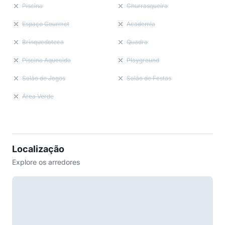
Piscina
Churrasqueira
Espaço Gourmet
Academia
Brinquedoteca
Quadra
Piscina Aquecida
Playground
Salão de Jogos
Salão de Festas
Área Verde
Localização
Explore os arredores