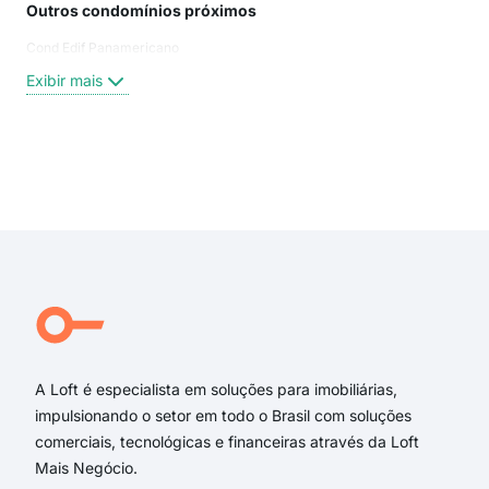
Outros condomínios próximos
Rua
Cond Edif Panamericano
Ala
Rua
Exibir mais
viad
Rua 
Rua
Aven
Exi
rua 
Cea
Ala
Pra
Rua
Rua
A Loft é especialista em soluções para imobiliárias,
impulsionando o setor em todo o Brasil com soluções
comerciais, tecnológicas e financeiras através da Loft
Mais Negócio.