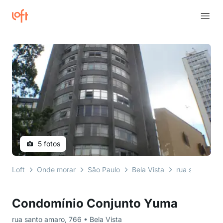
5 fotos
Loft
Onde morar
São Paulo
Bela Vista
rua santo ama
Condomínio Conjunto Yuma
rua santo amaro, 766 • Bela Vista