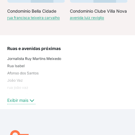
Condominio Bella Cidade
Condominio Clube Villa Nova
rua francisca teixeira carvalho
avenida luiz reviglio
Ruas e avenidas próximas
Mai
Jornalista Ruy Martins Meixedo
Jard
Rua Isabel
Vila
Afonso dos Santos
Nova
João Vaz
JD 
rua joão vaz
Cid
Rua Vermelha
Par
Exibir mais
Exi
Rua João Vaz
Rua Rosângela Mariana Limas
Rua Joaquim de Abreu
Rua Mariana
Rua Gaudêncio Barbosa