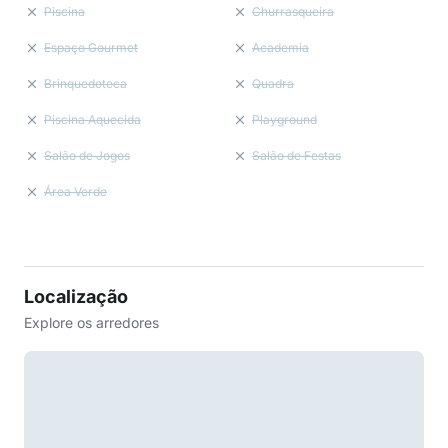
Piscina
Churrasqueira
Espaço Gourmet
Academia
Brinquedoteca
Quadra
Piscina Aquecida
Playground
Salão de Jogos
Salão de Festas
Área Verde
Localização
Explore os arredores