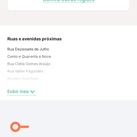
Ruas e avenidas próximas
Mai
Rua Dezessete de Julho
Ped
Cento e Quarenta e Nove
Habi
Rua Clélia Gomes Araújo
São
Rua Valter Fagundes
Getú
Rissiere Scardoeli
Jar
Rua Ponciano Maciel Maia Giorgis
Bal
Exibir mais
Exi
Rua Professor Maurílio Carlini
Rua Domingos de Souza Nocchi
Rua Escoteiro Martim Antonio Dilélio Gonçalves
Rua Paulino Giorgis
Odilon Alvares
Rua Getúlio Sousa Pereira