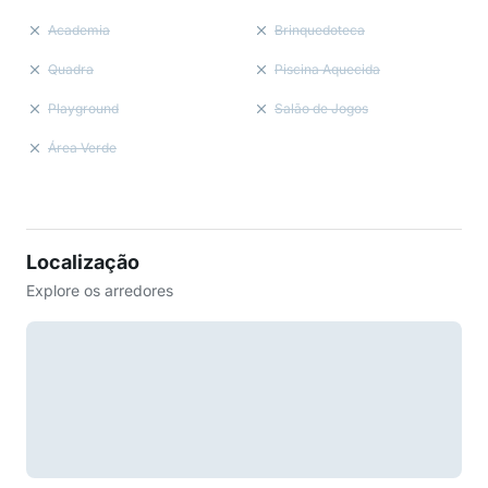
Academia
Brinquedoteca
Quadra
Piscina Aquecida
Playground
Salão de Jogos
Área Verde
Localização
Explore os arredores