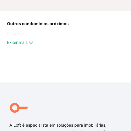
Outros condomínios próximos
Rua
Cabo Verde
Henr
rua 
Exibir mais
Rua
Rua
Rua
Rua
Exi
rua 
rua 
rua 
rua 
Rua
Rua
A Loft é especialista em soluções para imobiliárias,