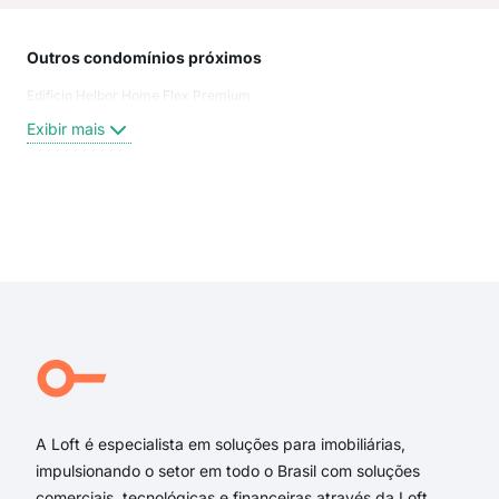
Outros condomínios próximos
Rua
Edificio Helbor Home Flex Premium
Antô
Rua 
Exibir mais
R L
Rua 
Luís
Rua 
Exi
rua 
rua
rua 
Rua 
Rua
Rua 
A Loft é especialista em soluções para imobiliárias,
impulsionando o setor em todo o Brasil com soluções
comerciais, tecnológicas e financeiras através da Loft