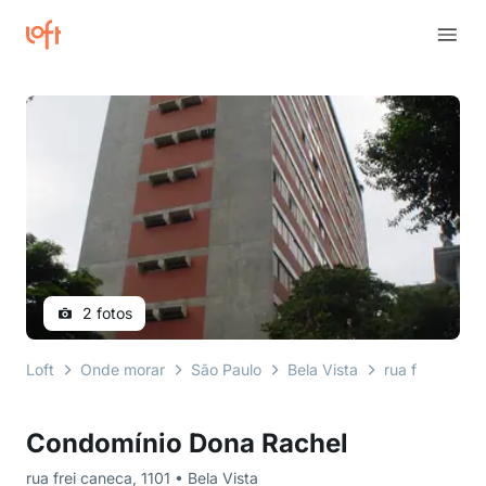
2 fotos
Loft
Onde morar
São Paulo
Bela Vista
rua frei canec
Condomínio Dona Rachel
rua frei caneca, 1101 • Bela Vista