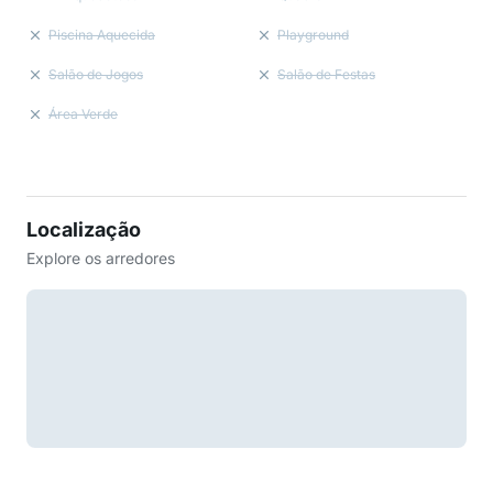
Piscina Aquecida
Playground
Salão de Jogos
Salão de Festas
Área Verde
Localização
Explore os arredores