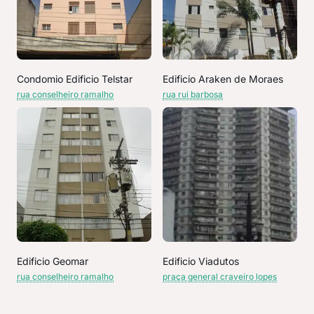
Condomio Edificio Telstar
Edificio Araken de Moraes
rua conselheiro ramalho
rua rui barbosa
Edificio Geomar
Edificio Viadutos
rua conselheiro ramalho
praça general craveiro lopes