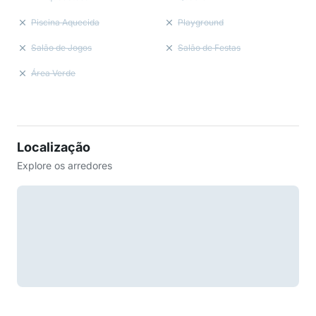
Piscina Aquecida
Playground
Salão de Jogos
Salão de Festas
Área Verde
Localização
Explore os arredores