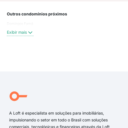
Outros condomínios próximos
Rua
Domingos Famá
Trav
Rua
Exibir mais
Rua
RUI
Mar
Cons
Exi
rua 
Rua
rua 
Fort
Tre
Rui
A Loft é especialista em soluções para imobiliárias,
impulsionando o setor em todo o Brasil com soluções
comerciais, tecnológicas e financeiras através da Loft