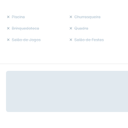
Piscina
Churrasqueira
Brinquedoteca
Quadra
Salão de Jogos
Salão de Festas