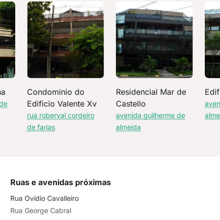
na
Condominio do
Residencial Mar de
Edi
Edificio Valente Xv
Castello
 de
aven
rua roberval cordeiro
avenida guilherme de
alme
de farias
almeida
Ruas e avenidas próximas
Rua Ovídio Cavalleiro
Rua George Cabral