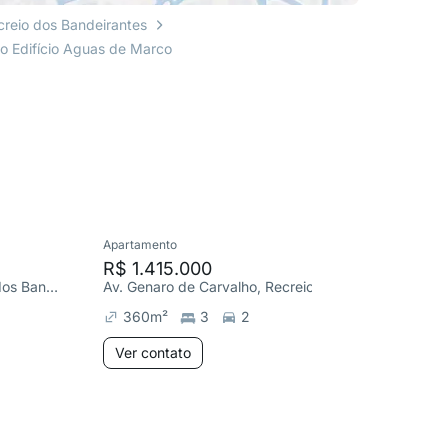
creio dos Bandeirantes
o Edifício Aguas de Marco
Apartamento
Apartame
R$ 1.415.000
R$ 1.1
Av. Renê Laclette, Recreio dos Bandeirantes
Av. Genaro de Carvalho, Recreio dos Bandeirantes
360
m²
3
2
180
m
Ver contato
Ver co