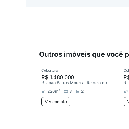
Outros imóveis que você 
Cobertura
Co
R$ 1.480.000
R$
R. João Barros Moreira, Recreio dos Bandeirantes
226
m²
3
2
Ver contato
V