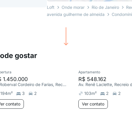
Loft
Onde morar
Rio de Janeiro
Re
avenida guilherme de almeida
Condomíni
pode gostar
bertura
Apartamento
 1.450.000
R$ 548.162
R. Roberval Cordeiro de Farias, Recreio dos Bandeirantes
194
m²
3
2
103
m²
2
2
er contato
Ver contato