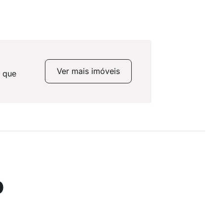
Ver mais imóveis
s que
o