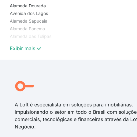
Alameda Dourada
Avenida dos Lagos
Alameda Sapucaia
Alameda Panema
Alameda das Tulipas
Alameda Salgueiros
Exibir mais
Alameda Garopaba
Alameda Mandiore
Avenida Real
Avenida dos Patos
Alameda Tulipas
Avenida Itaparica
A Loft é especialista em soluções para imobiliárias,
impulsionando o setor em todo o Brasil com soluçõe
comerciais, tecnológicas e financeiras através da Lo
Negócio.