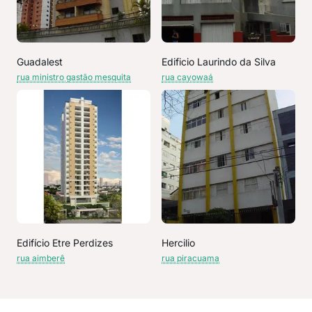
Guadalest
Edificio Laurindo da Silva
rua ministro gastão mesquita
rua cayowaá
Edifício Etre Perdizes
Hercilio
rua aimberê
rua piracuama