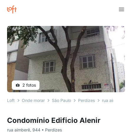
2 fotos
Loft
Onde morar
São Paulo
Perdizes
rua aimberê
Condomínio Edificio Alenir
rua aimberê, 944 • Perdizes