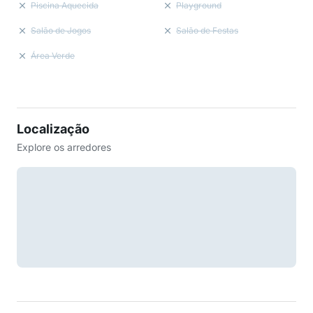
Piscina Aquecida
Playground
Salão de Jogos
Salão de Festas
Área Verde
Localização
Explore os arredores