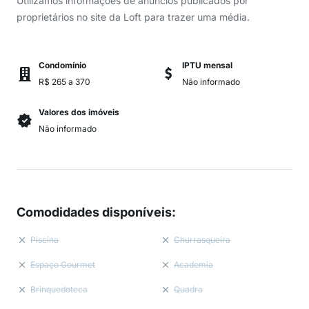
Utilizamos informações de anúncios publicados por
proprietários no site da Loft para trazer uma média.
Condomínio
IPTU mensal
R$ 265 a 370
Não informado
Valores dos imóveis
Não informado
Comodidades disponíveis
:
Piscina
Churrasqueira
Espaço Gourmet
Academia
Brinquedoteca
Quadra