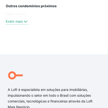
Outros condomínios próximos
Rua
Edificio Tatuiby
PIR
Aim
Exibir mais
Apin
rua 
Pir
Min
Exi
Aimb
PIR
rua
Rua
Api
Rua
A Loft é especialista em soluções para imobiliárias,
impulsionando o setor em todo o Brasil com soluções
comerciais, tecnológicas e financeiras através da Loft
Mais Negócio.