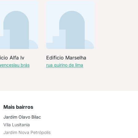
icio Alfa Iv
Edificio Marselha
wenceslau brás
rua quirino de lima
Mais bairros
Jardim Olavo Bilac
Vila Lusitania
Jardim Nova Petrópolis