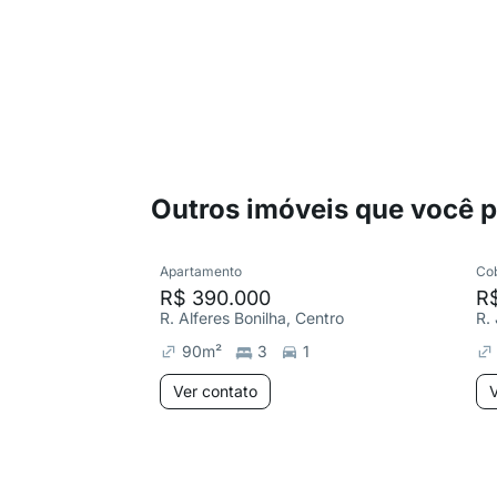
Outros imóveis que você 
Apartamento
Co
R$ 390.000
R
R. Alferes Bonilha, Centro
R.
90
m²
3
1
Ver contato
V