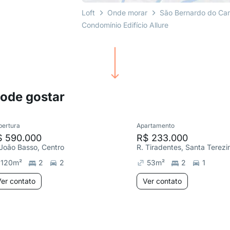
Loft
Onde morar
São Bernardo do C
Condomínio Edifício Allure
pode gostar
bertura
Apartamento
$ 590.000
R$ 233.000
 João Basso, Centro
R. Tiradentes, Santa Terezi
120
m²
2
2
53
m²
2
1
er contato
Ver contato