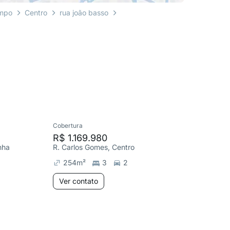
ampo
Centro
rua joão basso
Cobertura
Apartame
R$ 1.169.980
R$ 922
nha
R. Carlos Gomes, Centro
R. Tirad
254
m²
3
2
180
m
Ver contato
Ver co