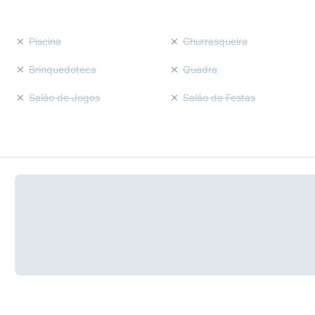
Piscina
Churrasqueira
Brinquedoteca
Quadra
Salão de Jogos
Salão de Festas