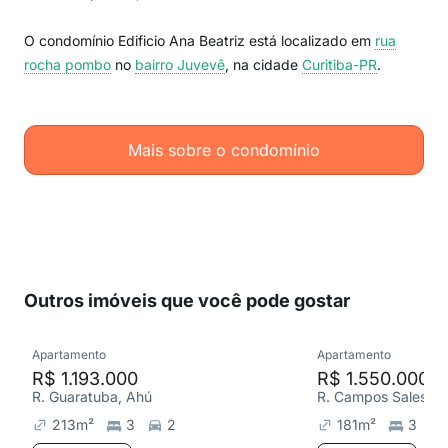
O condomínio Edificio Ana Beatriz está localizado em
rua
rocha pombo
no
bairro Juvevê
, na cidade
Curitiba-PR
.
Mais sobre o condomínio
Outros imóveis que você pode gostar
Apartamento
Apartamento
R$ 1.193.000
R$ 1.550.000
R. Guaratuba, Ahú
R. Campos Sales, Al
213
m²
3
2
181
m²
3