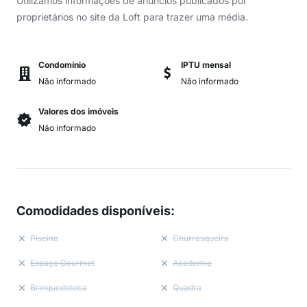
Utilizamos informações de anúncios publicados por
proprietários no site da Loft para trazer uma média.
Condomínio
IPTU mensal
Não informado
Não informado
Valores dos imóveis
Não informado
Comodidades disponíveis
:
Piscina
Churrasqueira
Espaço Gourmet
Academia
Brinquedoteca
Quadra