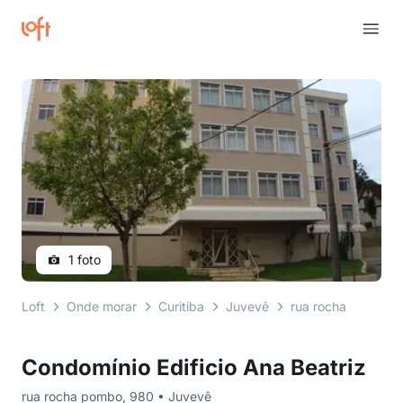
1 foto
Loft
Onde morar
Curitiba
Juvevê
rua rocha pombo
Condomínio Edificio Ana Beatriz
rua rocha pombo, 980 • Juvevê