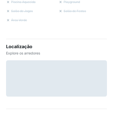
Piscina Aquecida
Playground
Salão de Jogos
Salão de Festas
Área Verde
Localização
Explore os arredores