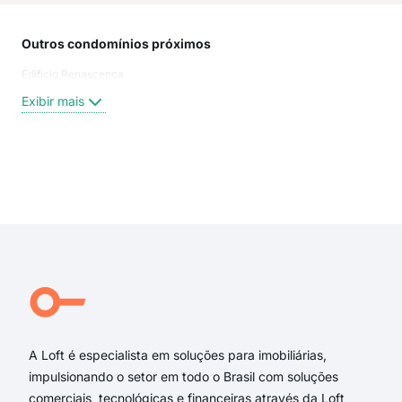
Outros condomínios próximos
Rua
Edificio Renascenca
Rua
Trav
Exibir mais
Rua
Rua
Rua
trav
Exi
rua 
rua 
rua 
rua 
rua
rua 
A Loft é especialista em soluções para imobiliárias,
impulsionando o setor em todo o Brasil com soluções
comerciais, tecnológicas e financeiras através da Loft