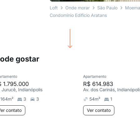
Loft
Onde morar
São Paulo
Moema 
Condomínio Edificio Aratans
pode gostar
artamento
Apartamento
 1.795.000
R$ 614.983
. Jurucê, Indianópolis
Av. dos Carinás, Indianópoli
164
m²
3
3
54
m²
1
er contato
Ver contato