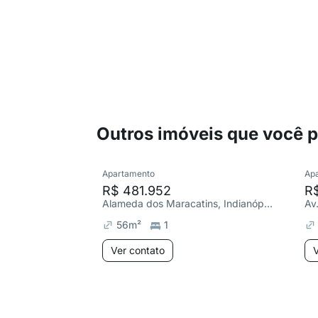
Outros imóveis que você 
Apartamento
Ap
R$ 481.952
R$
Alameda dos Maracatins, Indianópolis
Av
56
m²
1
Ver contato
V