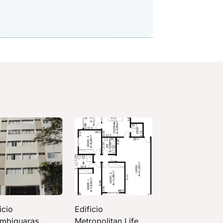
icio
Edificio
mbiquaras
Metropolitan Life