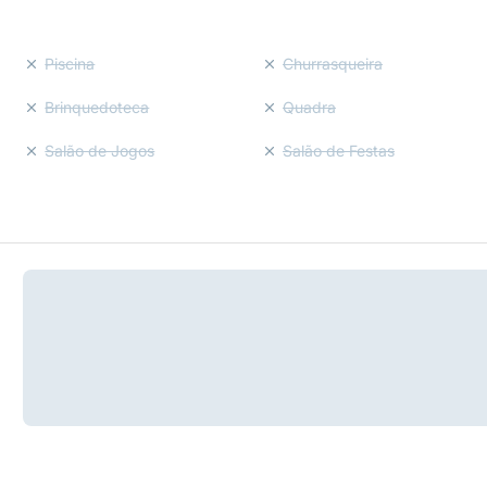
Piscina
Churrasqueira
Brinquedoteca
Quadra
Salão de Jogos
Salão de Festas