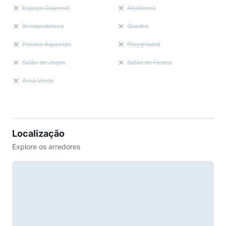
Espaço Gourmet
Academia
Brinquedoteca
Quadra
Piscina Aquecida
Playground
Salão de Jogos
Salão de Festas
Área Verde
Localização
Explore os arredores