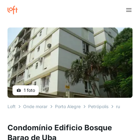
1 foto
Loft
Onde morar
Porto Alegre
Petrópolis
rua luiz só
Condomínio Edificio Bosque
Barao de Uba