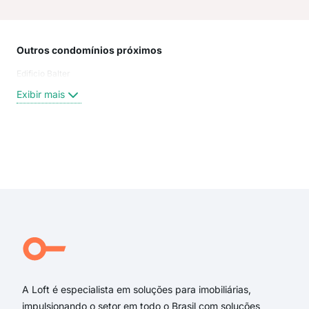
Outros condomínios próximos
Rua
Edificio Balter
Rua
Rua
Exibir mais
Rua
Rua
Rua
Rua
Exi
rua 
rua 
rua
rua 
rua 
Rua 
A Loft é especialista em soluções para imobiliárias,
impulsionando o setor em todo o Brasil com soluções