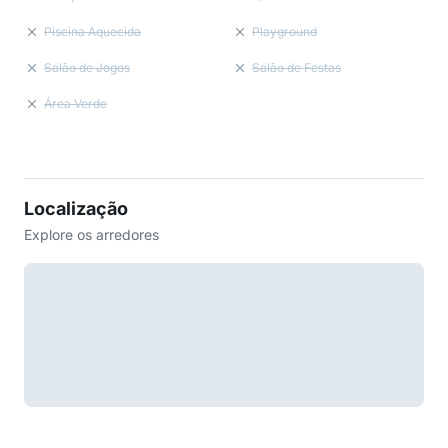
Piscina Aquecida
Playground
Salão de Jogos
Salão de Festas
Área Verde
Localização
Explore os arredores