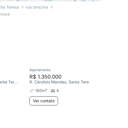
nta Teresa
rua terezina
Souza
Apartamento
Studio
R$ 1.350.000
R$ 190
R. Almirante Alexandrino, Santa Teresa
R. Cândido Mendes, Santa Teresa
R. Orient
180
m²
4
26
m²
Ver contato
Ver co