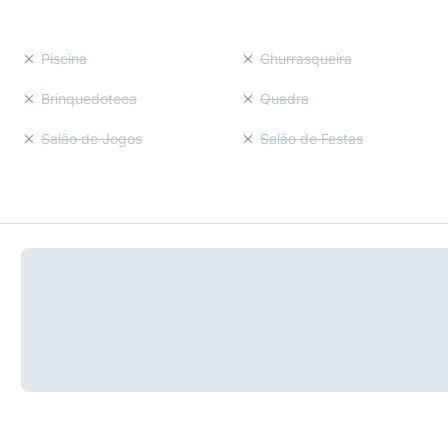
Piscina
Churrasqueira
Brinquedoteca
Quadra
Salão de Jogos
Salão de Festas