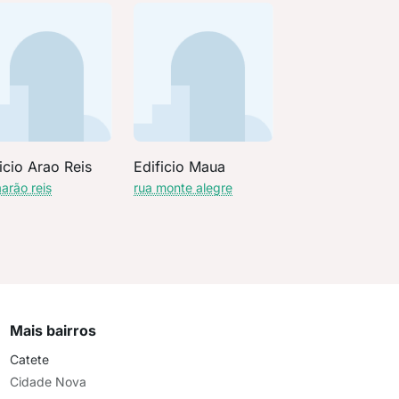
icio Arao Reis
Edificio Maua
aarão reis
rua monte alegre
Mais bairros
Catete
Cidade Nova