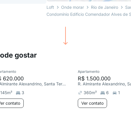
Loft
Onde morar
Rio de Janeiro
Sa
Condomínio Edificio Comendador Alves de 
pode gostar
artamento
Apartamento
$ 620.000
R$ 1.500.000
R. Almirante Alexandrino, Santa Teresa
145
m²
3
360
m²
6
1
er contato
Ver contato