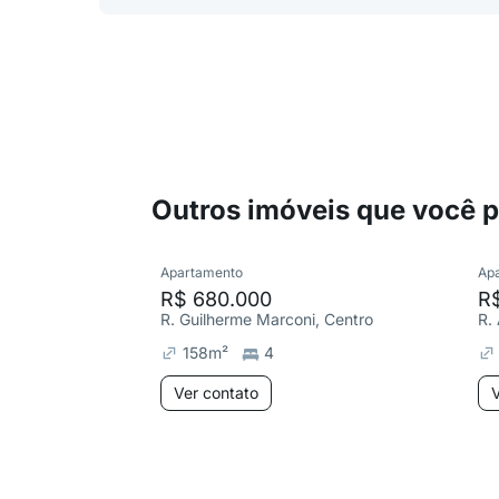
Outros imóveis que você 
Apartamento
Ap
R$ 680.000
R
R. Guilherme Marconi, Centro
158
m²
4
Ver contato
V