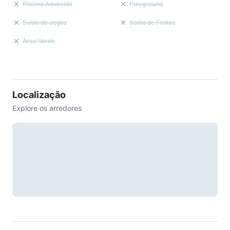
Piscina Aquecida
Playground
Salão de Jogos
Salão de Festas
Área Verde
Localização
Explore os arredores