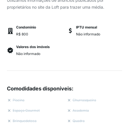
Utilizamos informações de anúncios publicados por
proprietários no site da Loft para trazer uma média.
Condomínio
IPTU mensal
R$ 800
Não informado
Valores dos imóveis
Não informado
Comodidades disponíveis
:
Piscina
Churrasqueira
Espaço Gourmet
Academia
Brinquedoteca
Quadra