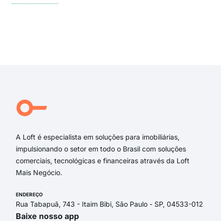
ddd
dos 
rua 
rua 
Exi
rua
rua 
rua
rua 
Rua
Jar
A Loft é especialista em soluções para imobiliárias,
impulsionando o setor em todo o Brasil com soluções
comerciais, tecnológicas e financeiras através da Loft
Mais Negócio.
ENDEREÇO
Rua Tabapuã, 743 - Itaim Bibi, São Paulo - SP, 04533-012
Baixe nosso app