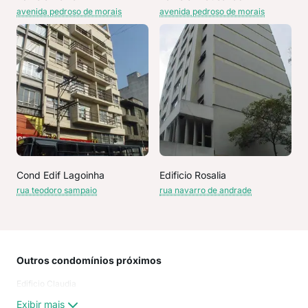
avenida pedroso de morais
avenida pedroso de morais
Cond Edif Lagoinha
Edificio Rosalia
rua teodoro sampaio
rua navarro de andrade
Outros condomínios próximos
Rua
Edificio Claudia
PED
Rua
Exibir mais