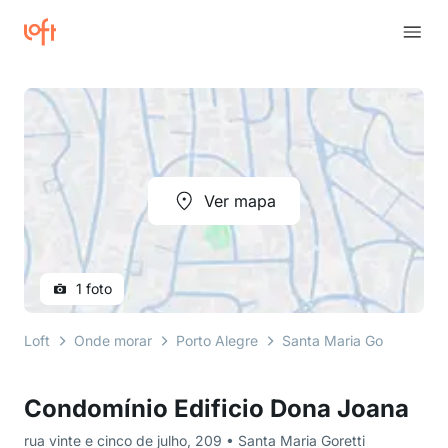
Ver mapa
1 foto
Loft
Onde morar
Porto Alegre
Santa Maria Goretti
ru
Condomínio Edificio Dona Joana
rua vinte e cinco de julho, 209 • Santa Maria Goretti