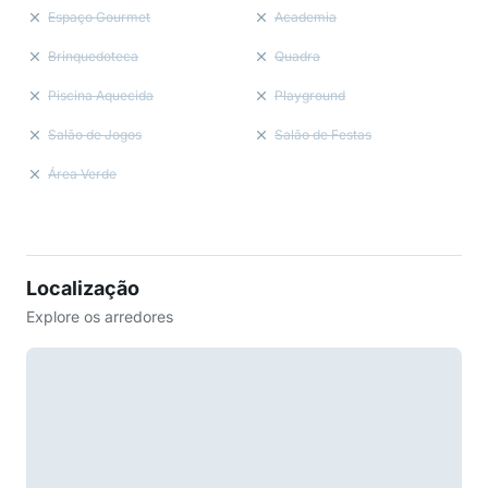
Espaço Gourmet
Academia
Brinquedoteca
Quadra
Piscina Aquecida
Playground
Salão de Jogos
Salão de Festas
Área Verde
Localização
Explore os arredores