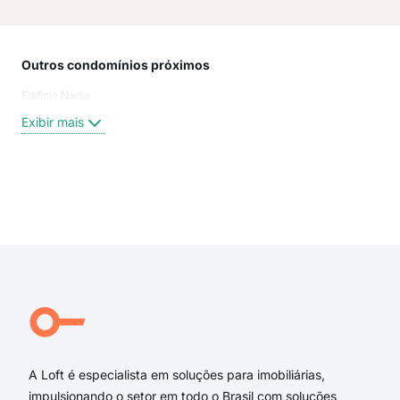
Outros condomínios próximos
Rua
Edificio Nadia
Rua
Rua
Exibir mais
Rua
rua
rua 
rua 
Exi
Rua 
rua 
Rua
PED
Rua
Teo
A Loft é especialista em soluções para imobiliárias,
impulsionando o setor em todo o Brasil com soluções