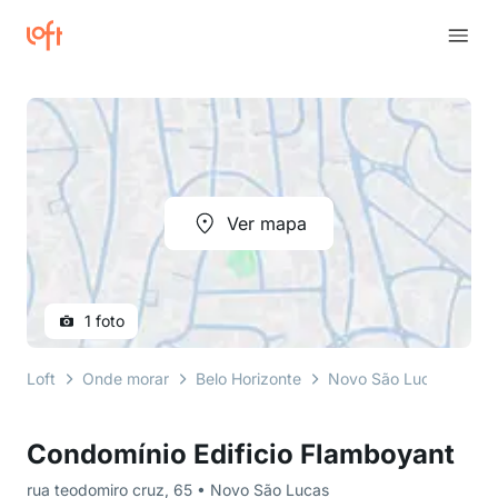
Ver mapa
1 foto
Loft
Onde morar
Belo Horizonte
Novo São Lucas
rua
Condomínio Edificio Flamboyant
rua teodomiro cruz, 65 • Novo São Lucas