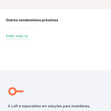
Outros condomínios próximos
Rua
Edificio Saint Thomas
Rua
Rua 
Exibir mais
Rua 
Rua
rua 
rua 
Exi
Rua
rua
rua 
rua 
rua 
Bar
A Loft é especialista em soluções para imobiliárias,