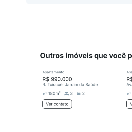
Outros imóveis que você 
Apartamento
Ap
R$ 990.000
R$
R. Tuiucuê, Jardim da Saúde
Av
180
m²
3
2
Ver contato
V