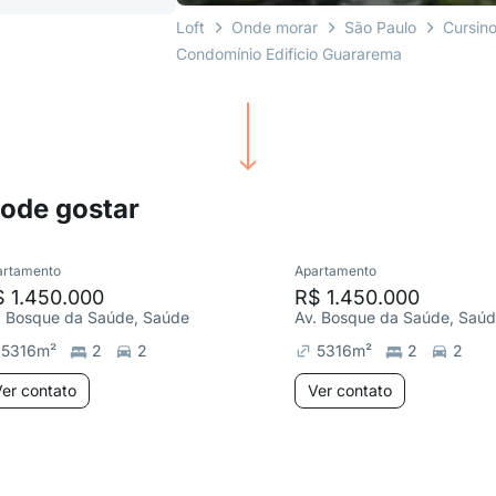
Loft
Onde morar
São Paulo
Cursin
Condomínio Edificio Guararema
pode gostar
artamento
Apartamento
 1.450.000
R$ 1.450.000
. Bosque da Saúde, Saúde
Av. Bosque da Saúde, Saú
5316
m²
2
2
5316
m²
2
2
er contato
Ver contato