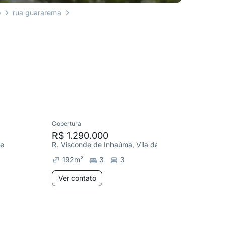
o
rua guararema
Cobertura
Apartame
R$ 1.290.000
R$ 1.4
de
R. Visconde de Inhaúma, Vila da Saúde
Av. Bosq
192
m²
3
3
5316
Ver contato
Ver co