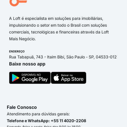
Rua 
A Loft é especialista em soluções para imobiliárias,
impulsionando o setor em todo o Brasil com soluções
comerciais, tecnológicas e financeiras através da Loft
Mais Negócio.
ENDEREÇO
Rua Tabapuã, 743 - Itaim Bibi, São Paulo - SP, 04533-012
Baixe nosso app
Fale Conosco
Atendimento para dúvidas gerais:
Telefone e WhatsApp: +55 11 4020-2208
Segunda-feira a sexta-feira das 9:00 às 18:00