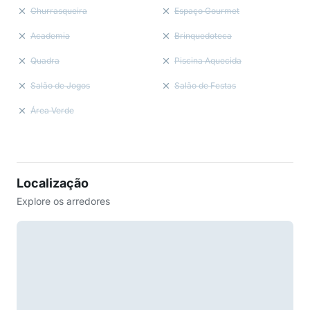
Churrasqueira
Espaço Gourmet
Academia
Brinquedoteca
Quadra
Piscina Aquecida
Salão de Jogos
Salão de Festas
Área Verde
Localização
Explore os arredores