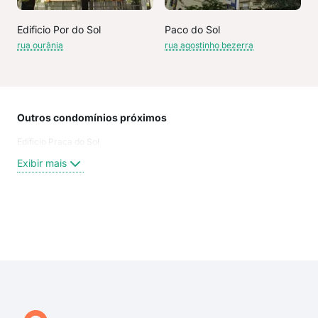
Edificio Por do Sol
Paco do Sol
rua ourânia
rua agostinho bezerra
Outros condomínios próximos
Rua
Edificio Praca do Sol
Pasc
Ago
Exibir mais
Rua
rua 
OUR
PAS
Exi
Rua 
rua 
rua 
Rua
Rua