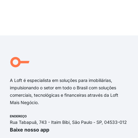
Rua 
Eun
Rua 
Exi
Rua 
rua
Coro
Fran
Coro
Eun
A Loft é especialista em soluções para imobiliárias,
impulsionando o setor em todo o Brasil com soluções
comerciais, tecnológicas e financeiras através da Loft
Mais Negócio.
ENDEREÇO
Rua Tabapuã, 743 - Itaim Bibi, São Paulo - SP, 04533-012
Baixe nosso app