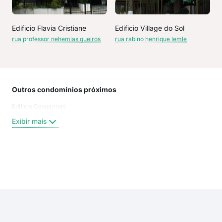
Edificio Flavia Cristiane
Edificio Village do Sol
rua professor nehemias gueiros
rua rabino henrique lemle
Outros condomínios próximos
Rua
Edificio Casuarinas
Rua
Rua 
Exibir mais
Rua 
Rua
Rua
Ave
Exi
rua 
rua 
rua 
rua 