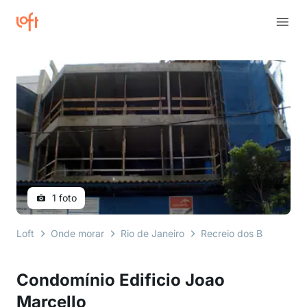
1 foto
Loft
Onde morar
Rio de Janeiro
Recreio dos Bandeirant
Condomínio Edificio Joao
Marcello