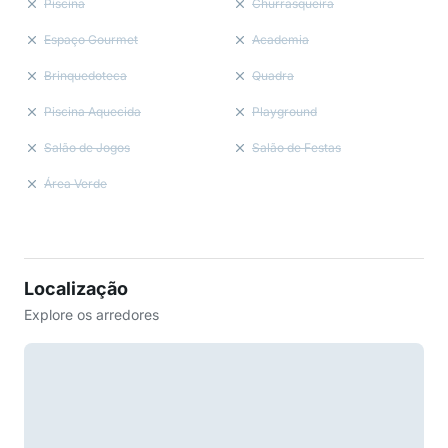
Piscina
Churrasqueira
Espaço Gourmet
Academia
Brinquedoteca
Quadra
Piscina Aquecida
Playground
Salão de Jogos
Salão de Festas
Área Verde
Localização
Explore os arredores