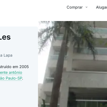
Comprar
Aluga
Les
da Lapa
nstruído em 2005
dente antônio
ão Paulo-SP
.