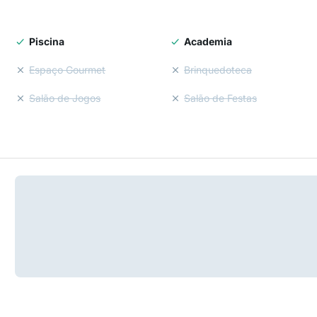
Piscina
Academia
Espaço Gourmet
Brinquedoteca
Salão de Jogos
Salão de Festas