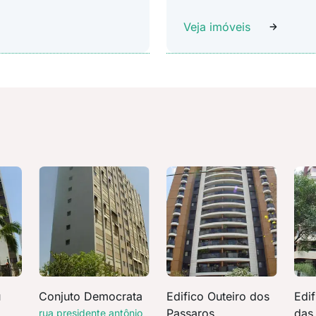
Veja imóveis
u
Conjuto Democrata
Edifico Outeiro dos
Edi
Passaros
das
rua presidente antônio