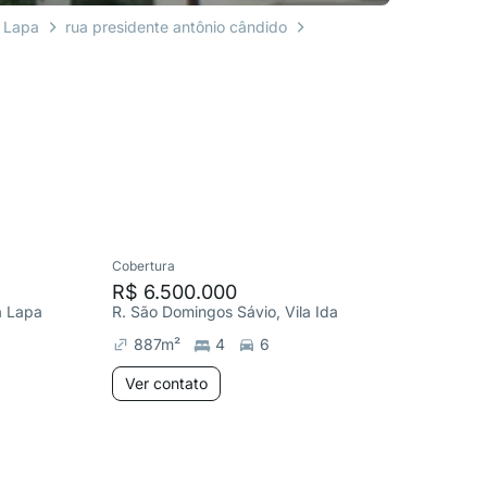
a Lapa
rua presidente antônio cândido
Cobertura
Cobertura
R$ 6.500.000
R$ 1.1
a Lapa
R. São Domingos Sávio, Vila Ida
R. Jorge
887
m²
4
6
160
m
Ver contato
Ver co