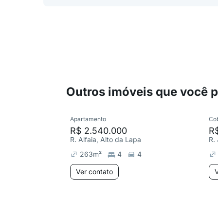
Outros imóveis que você 
Apartamento
Co
R$ 2.540.000
R$
R. Alfaia, Alto da Lapa
R.
263
m²
4
4
Ver contato
V