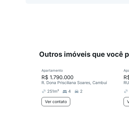
Outros imóveis que você 
Apartamento
Ap
R$ 1.790.000
R$
R. Dona Prisciliana Soares, Cambuí
251
m²
4
2
Ver contato
V