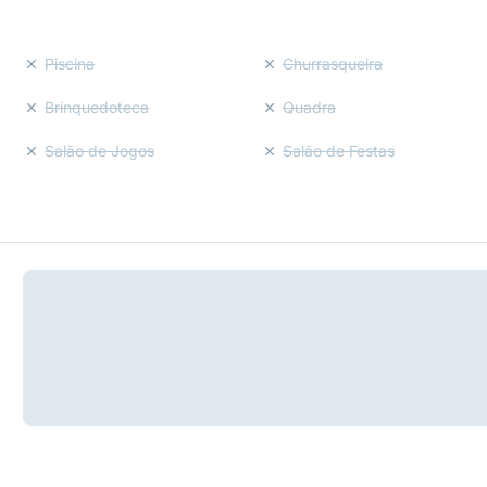
Piscina
Churrasqueira
Brinquedoteca
Quadra
Salão de Jogos
Salão de Festas