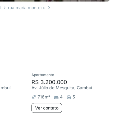
í
rua maria monteiro
Apartamento
Cobertura
R$ 3.200.000
R$ 5.0
ambuí
Av. Júlio de Mesquita, Cambuí
Av. Júli
716
m²
4
5
710
m
Ver contato
Ver co