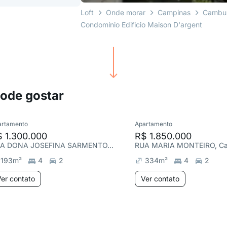
Loft
Onde morar
Campinas
Cambu
Condomínio Edificio Maison D'argent
pode gostar
artamento
Apartamento
 1.300.000
R$ 1.850.000
RUA DONA JOSEFINA SARMENTO, Cambuí
RUA MARIA MONTEIRO, C
193
m²
4
2
334
m²
4
2
er contato
Ver contato