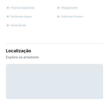
Piscina Aquecida
Playground
Salão de Jogos
Salão de Festas
Área Verde
Localização
Explore os arredores