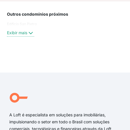
Outros condomínios próximos
Rua
Edificio San Pietro
Cecí
Rua
Exibir mais
rua
Rua 
rua 
rua
Exi
rua 
rua
Rua
rua 
rua 
Rua 
A Loft é especialista em soluções para imobiliárias,
impulsionando o setor em todo o Brasil com soluções
comerciais, tecnológicas e financeiras através da Loft