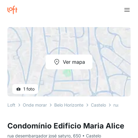
Ver mapa
1 foto
Loft
Onde morar
Belo Horizonte
Castelo
rua desemba
Condomínio Edificio Maria Alice
rua desembargador josé satyro, 650 • Castelo