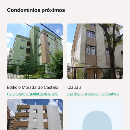
Condomínios próximos
Edificio Morada do Castelo
Cláudia
rua desembargador josé satyro
rua desembargador josé satyro