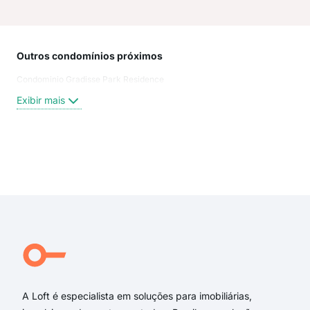
Outros condomínios próximos
Rua
Condominio Gradisse Park Residence
Rua
Rua 
Exibir mais
Rua
Rua 
rua 
rua 
Exi
rua 
rua 
rua 
rua 
Rua 
Rua
A Loft é especialista em soluções para imobiliárias,