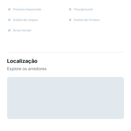
Piscina Aquecida
Playground
Salão de Jogos
Salão de Festas
Área Verde
Localização
Explore os arredores