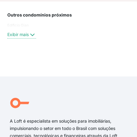
Outros condomínios próximos
Rua
Edificio Gian
rua
Con
Exibir mais
Rua
rua 
rua 
rua 
Exi
rua 
tra
Tra
Rua
Rua
Rua
A Loft é especialista em soluções para imobiliárias,
impulsionando o setor em todo o Brasil com soluções
comerciais, tecnológicas e financeiras através da Loft