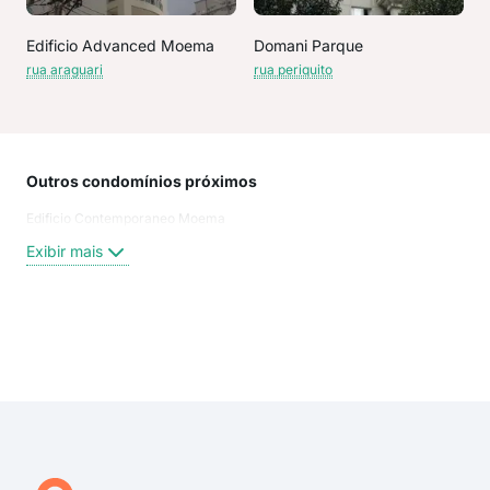
Edificio Advanced Moema
Domani Parque
rua araguari
rua periquito
Outros condomínios próximos
Rua
Edificio Contemporaneo Moema
ARA
R A
Exibir mais
Pint
Ara
RUA
GR
Exi
Gra
ARA
rua 
Rua
Rua 