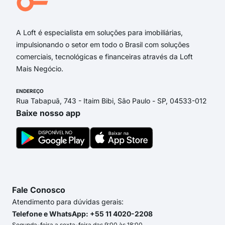
Rua
A Loft é especialista em soluções para imobiliárias,
impulsionando o setor em todo o Brasil com soluções
comerciais, tecnológicas e financeiras através da Loft
Mais Negócio.
ENDEREÇO
Rua Tabapuã, 743 - Itaim Bibi, São Paulo - SP, 04533-012
Baixe nosso app
Fale Conosco
Atendimento para dúvidas gerais:
Telefone e WhatsApp: +55 11 4020-2208
Segunda-feira a sexta-feira das 9:00 às 18:00