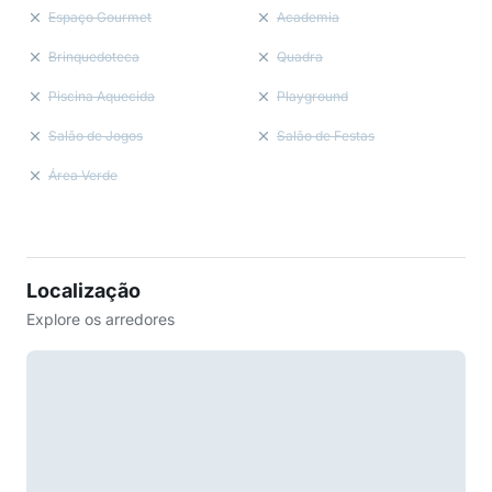
Espaço Gourmet
Academia
Brinquedoteca
Quadra
Piscina Aquecida
Playground
Salão de Jogos
Salão de Festas
Área Verde
Localização
Explore os arredores