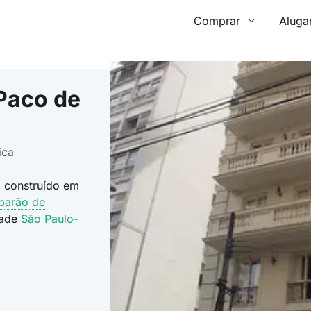
Comprar
Aluga
Paco de
ica
i construído em
 barão de
dade
São Paulo-