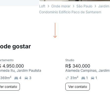
Loft
Onde morar
São Paulo
Jardim
Condomínio Edificio Paco de Santarem
pode gostar
artamento
Studio
$ 4.950.000
R$ 340.000
ameda Itu, Jardim Paulista
Alameda Campinas, Jardim 
369
m²
4
3
31
m²
1
1
er contato
Ver contato