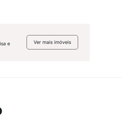
Ver mais imóveis
isa e
o