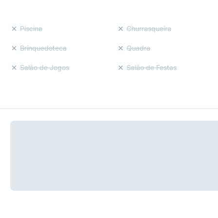
Piscina
Churrasqueira
Brinquedoteca
Quadra
Salão de Jogos
Salão de Festas