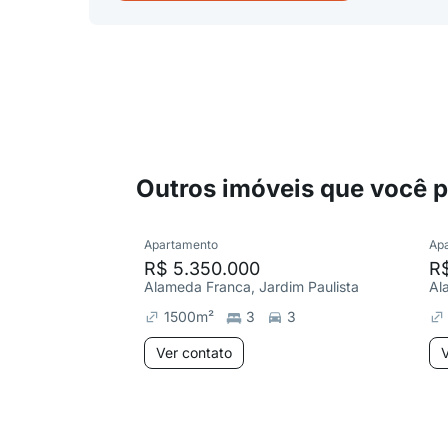
Outros imóveis que você 
Apartamento
Ap
R$ 5.350.000
R
Alameda Franca, Jardim Paulista
Al
1500
m²
3
3
Ver contato
V