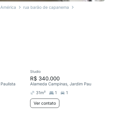
 América
rua barão de capanema
Studio
Studio
R$ 340.000
R$ 34
Paulista
Alameda Campinas, Jardim Paulista
Alameda 
31
m²
1
1
31
m²
Ver contato
Ver co