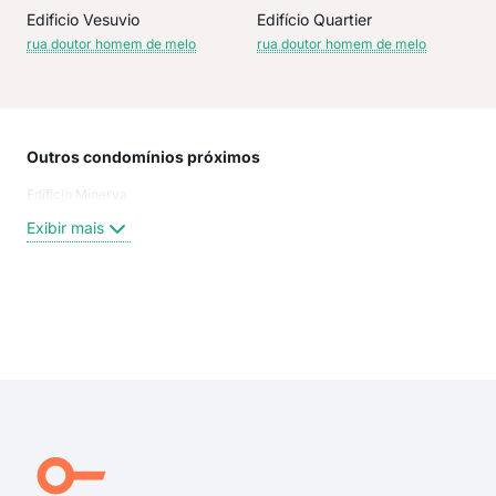
Edificio Vesuvio
Edifício Quartier
rua doutor homem de melo
rua doutor homem de melo
Outros condomínios próximos
Rua
Edificio Minerva
RUA
Min
Exibir mais
rua 
rua 
Rua
RUA
Exi
RUA
RUA
Dr 
Rua
Rua
Rua