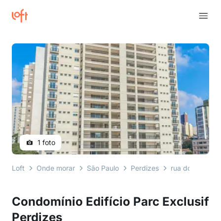
1 foto
Loft
Onde morar
São Paulo
Perdizes
rua dos caetés
Condomínio Edifício Parc Exclusif
Perdizes