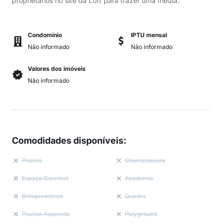
proprietários no site da Loft para trazer uma média.
Condomínio
IPTU mensal
Não informado
Não informado
Valores dos imóveis
Não informado
Comodidades disponíveis
:
Piscina
Churrasqueira
Espaço Gourmet
Academia
Brinquedoteca
Quadra
Piscina Aquecida
Playground