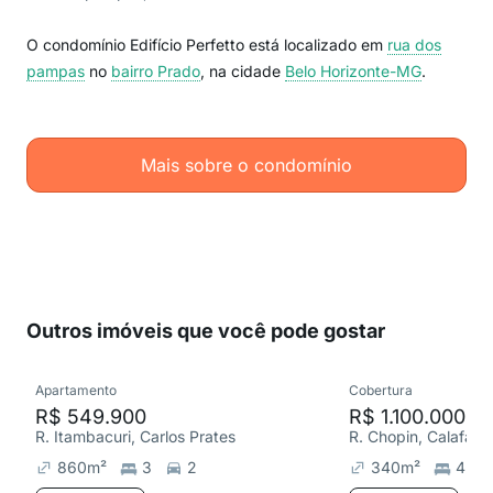
O condomínio Edifício Perfetto está localizado em
rua dos
pampas
no
bairro Prado
, na cidade
Belo Horizonte-MG
.
Mais sobre o condomínio
Outros imóveis que você pode gostar
Apartamento
Cobertura
R$ 549.900
R$ 1.100.000
R. Itambacuri, Carlos Prates
R. Chopin, Calafate
860
m²
3
2
340
m²
4