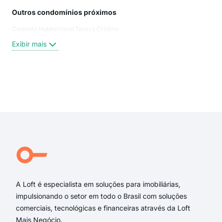
Outros condomínios próximos
Rua
Conjunto Habitacional Tereza Cristina
Rua
Rua
Exibir mais
dos
Rua 
Rua
rua 
Exi
Aven
rua 
rua 
rua 
rua
rua 
A Loft é especialista em soluções para imobiliárias,
impulsionando o setor em todo o Brasil com soluções
comerciais, tecnológicas e financeiras através da Loft
Mais Negócio.