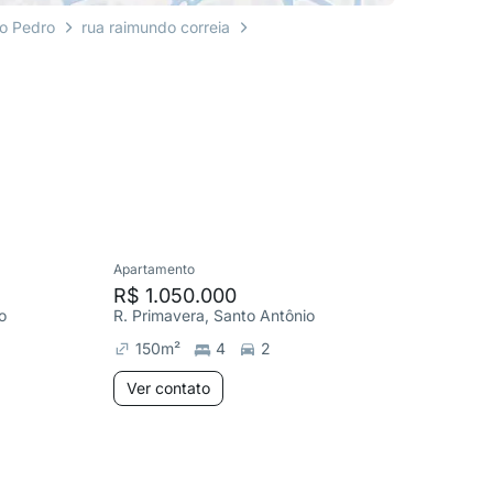
o Pedro
rua raimundo correia
Apartamento
Cobertura
R$ 1.050.000
R$ 1.2
o
R. Primavera, Santo Antônio
R. Caran
150
m²
4
2
250
m
Ver contato
Ver co