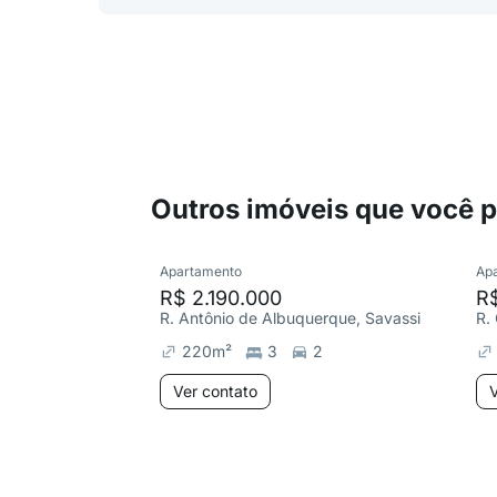
Outros imóveis que você 
Apartamento
Ap
R$ 2.190.000
R
R. Antônio de Albuquerque, Savassi
R.
220
m²
3
2
Ver contato
V