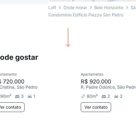
Loft
Onde morar
Belo Horizonte
Sã
Condomínio Edificio Piazza San Pietro
pode gostar
artamento
Apartamento
$ 720.000
R$ 920.000
 Cristina, São Pedro
R. Padre Odorico, São Pedr
90
m²
3
1
80
m²
2
2
er contato
Ver contato