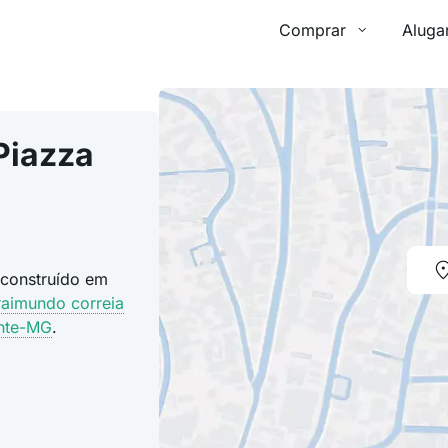
Comprar
Aluga
Piazza
 construído em
raimundo correia
onte-MG
.