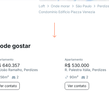
Loft
Onde morar
São Paulo
Perdiz
Condomínio Edificio Piazza Venezia
pode gostar
artamento
Apartamento
$ 640.357
R$ 530.000
 João Ramalho, Perdizes
R. Palestra Itália, Perdizes
56
m²
2
90
m²
2
er contato
Ver contato