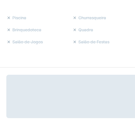
Piscina
Churrasqueira
Brinquedoteca
Quadra
Salão de Jogos
Salão de Festas