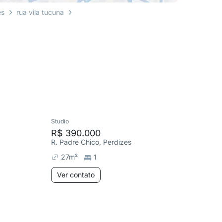
es
rua vila tucuna
Studio
Apartame
R$ 390.000
R$ 1.4
R. Padre Chico, Perdizes
R. Tucun
27
m²
1
152
m
Ver contato
Ver co