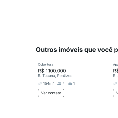
Outros imóveis que você 
Cobertura
Ap
R$ 1.100.000
R
R. Tucuna, Perdizes
R.
154
m²
4
1
Ver contato
V