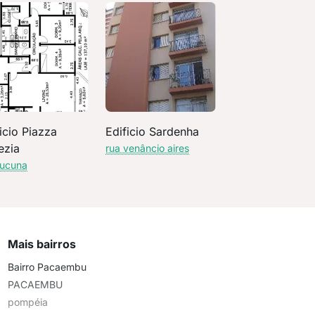
icio Piazza
Edificio Sardenha
ezia
rua venâncio aires
tucuna
Mais bairros
Bairro Pacaembu
PACAEMBU
pompéia