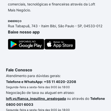
comerciais, tecnológicas e financeiras através da Loft
opções de financiamento imobiliário as parcelas
Mais Negócio.
podem se adequar ao seu orçamento. Se ainda tem
alguma dúvida dos custos envolvidos no processo
ENDEREÇO
de compra, veja em nosso portal
quanto custa
Rua Tabapuã, 743 - Itaim Bibi, São Paulo - SP, 04533-012
comprar um apartamento
e conte com a gente para
Baixe nosso app
comprar o imóvel dos seus sonhos com segurança e
conforto. Loft, com você até as chaves.
Fale Conosco
Atendimento para dúvidas gerais:
Telefone e WhatsApp: +55 11 4020-2208
Segunda-feira a sexta-feira das 9:00 às 18:00
Negociação de taxa ou aluguel em atraso:
loft.vc/fianca_inquilino_arealogada
ou através do
Telefone
0800 001 6003
Segunda-feira a sexta-feira das 9:00 às 18:00