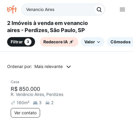
2 Imóveis à venda em venancio
aires - Perdizes, São Paulo, SP
Filtrar
Redecore IA
Valor
Cômodos
3
Ordenar por:
Mais relevante
Casa
Redecorar
Chegou este mês
R$ 850.000
R. Venâncio Aires, Perdizes
160
m²
3
2
Ver contato