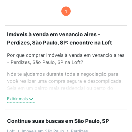
1
Imóveis à venda em venancio aires -
Perdizes, São Paulo, SP: encontre na Loft
Por que comprar Imóveis à venda em venancio aires
- Perdizes, São Paulo, SP na Loft?
Nós te ajudamos durante toda a negociação para
você realizar uma compra segura e descomplicada.
Seja em um bairro mais residencial ou perto do
trabalho e do metrô, aqui você vai encontrar a
Exibir mais
oferta ideal de Imóveis à venda em venancio aires -
Perdizes, São Paulo, SP para conquistar seu sonho.
Agende uma visita presencial ou por videochamada,
Continue suas buscas em São Paulo, SP
é grátis, sem compromisso e você ainda conta com
mais de 46 mil corretores e imobiliárias te ajudando
Loft
Imóveis em São Paulo
Perdizes