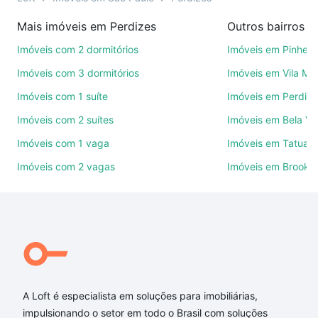
na compra, venda ou troca de imóveis.
Mais imóveis em Perdizes
Outros bairros e
Como escolher um imóvel?
Imóveis com 2 dormitórios
Imóveis em Pinheir
Use barra de busca no topo para pesquisar por
Imóveis com 3 dormitórios
Imóveis em Vila Ma
ruas, bairros e até condomínios favoritos. Você
Imóveis com 1 suíte
Imóveis em Perdize
também pode usar os filtros como quantidade de
Imóveis com 2 suítes
Imóveis em Bela Vi
quartos, suítes, com ou sem vaga de garagem para
combinar perfeitamente com o preço, metragem e
Imóveis com 1 vaga
Imóveis em Tatuap
comodidades, como piscina, academia, salão de
Imóveis com 2 vagas
Imóveis em Brookli
festas ou área verde e encontrar Imóveis à venda
em venancio aires - Perdizes, São Paulo, SP ideal
para você na Loft.
Qual o preço de Imóveis à venda em venancio aires
- Perdizes, São Paulo, SP?
Aqui na Loft temos a oferta ideal para você, com
A Loft é especialista em soluções para imobiliárias,
Imóveis à venda em venancio aires - Perdizes, São
impulsionando o setor em todo o Brasil com soluções
Paulo, SP que custam a partir de R$ 0 e com nossas