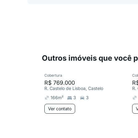
Outros imóveis que você 
Cobertura
Co
R$ 769.000
R
R. Castelo de Lisboa, Castelo
R.
166
m²
3
3
Ver contato
V