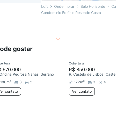
Loft
Onde morar
Belo Horizonte
Ca
Condomínio Edifício Resende Costa
pode gostar
bertura
Cobertura
$ 670.000
R$ 850.000
 Ondina Pedrosa Nahas, Serrano
R. Castelo de Lisboa, Caste
180
m²
3
2
172
m²
3
4
er contato
Ver contato