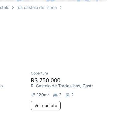
stelo
rua castelo de lisboa
Cobertura
Apartame
R$ 750.000
R$ 410
lo
R. Castelo de Tordesilhas, Castelo
120
m²
2
2
82
m²
Ver contato
Ver co