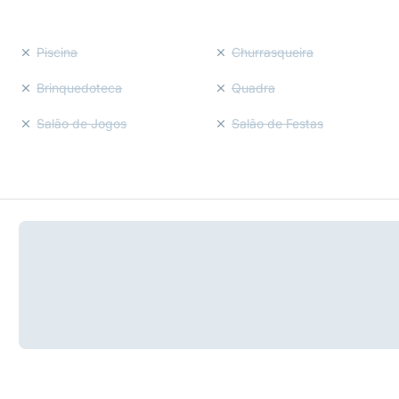
Piscina
Churrasqueira
Brinquedoteca
Quadra
Salão de Jogos
Salão de Festas