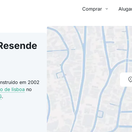
Comprar
Aluga
 Resende
onstruído em 2002
lo de lisboa
no
G
.