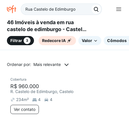
46 Imóveis à venda em rua
castelo de edimburgo - Castelo,
Belo Horizonte, MG
Filtrar
Redecore IA
Valor
Cômodos
3
Ordenar por:
Mais relevante
Cobertura
R$ 960.000
R. Castelo de Edimburgo, Castelo
234
m²
4
4
Ver contato