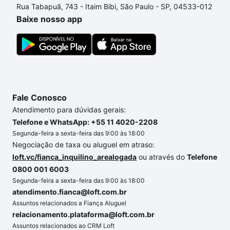
Rua Tabapuã, 743 - Itaim Bibi, São Paulo - SP, 04533-012
envolvidos no processo de compra, veja em nosso
Baixe nosso app
portal
quanto custa comprar um apartamento
e
conte com a gente para comprar o imóvel dos seus
sonhos com segurança e conforto. Loft, com você
até as chaves.
Fale Conosco
Atendimento para dúvidas gerais:
Telefone e WhatsApp: +55 11 4020-2208
Segunda-feira a sexta-feira das 9:00 às 18:00
Negociação de taxa ou aluguel em atraso:
loft.vc/fianca_inquilino_arealogada
ou através do
Telefone
0800 001 6003
Segunda-feira a sexta-feira das 9:00 às 18:00
atendimento.fianca@loft.com.br
Assuntos relacionados a Fiança Aluguel
relacionamento.plataforma@loft.com.br
Assuntos relacionados ao CRM Loft