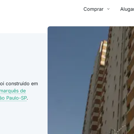
Comprar
Aluga
oi construído em
 marquês de
ão Paulo-SP
.