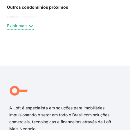
Outros condomínios próximos
Rua
Edificio Liberdade
Rua
Rua 
Exibir mais
Rua
Rua
Cal
rua 
Exi
Rua
Rua
Ped
Rua
Bac
RUA
A Loft é especialista em soluções para imobiliárias,
impulsionando o setor em todo o Brasil com soluções
comerciais, tecnológicas e financeiras através da Loft
Mais Negócio.