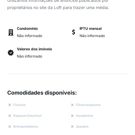
Utilizamos informações de anúncios publicados por
proprietários no site da Loft para trazer uma média.
Condomínio
IPTU mensal
Não informado
Não informado
Valores dos imóveis
Não informado
Comodidades disponíveis
:
Piscina
Churrasqueira
Espaço Gourmet
Academia
Brinquedoteca
Quadra