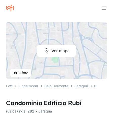
Ver mapa
1 foto
Loft
Onde morar
Belo Horizonte
Jaraguá
rua calung
Condomínio Edificio Rubi
rua calunga, 282 • Jaraguá