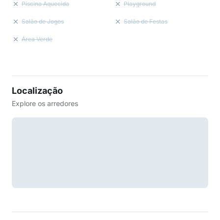
Piscina Aquecida
Playground
Salão de Jogos
Salão de Festas
Área Verde
Localização
Explore os arredores