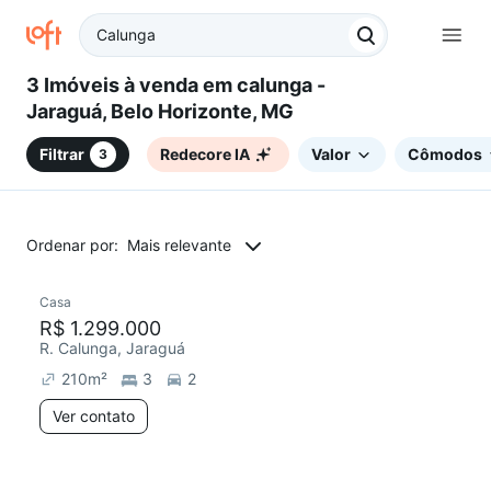
3 Imóveis à venda em calunga -
Jaraguá, Belo Horizonte, MG
Filtrar
Redecore IA
Valor
Cômodos
3
Ordenar por:
Mais relevante
Casa
R$ 1.299.000
R. Calunga, Jaraguá
210
m²
3
2
Ver contato