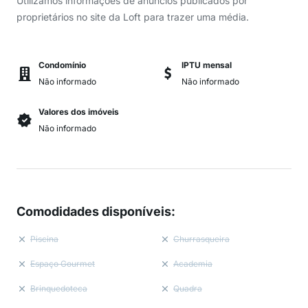
Utilizamos informações de anúncios publicados por
proprietários no site da Loft para trazer uma média.
Condomínio
IPTU mensal
Não informado
Não informado
Valores dos imóveis
Não informado
Comodidades disponíveis
:
Piscina
Churrasqueira
Espaço Gourmet
Academia
Brinquedoteca
Quadra