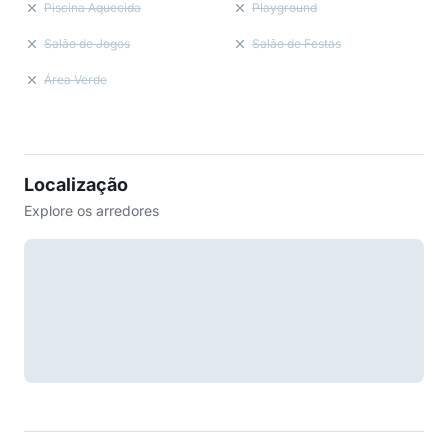
Piscina Aquecida
Playground
Salão de Jogos
Salão de Festas
Área Verde
Localização
Explore os arredores