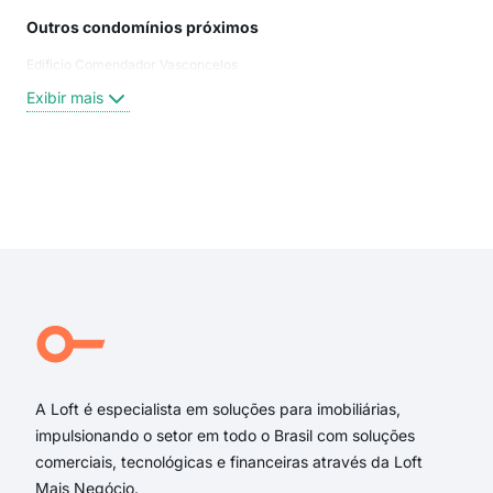
Outros condomínios próximos
Rua
Edificio Comendador Vasconcelos
Tra
Pra
Exibir mais
Aven
Rua 
aven
rua 
Exi
rua 
tra
Rua
Volu
Rua
Emil
A Loft é especialista em soluções para imobiliárias,
impulsionando o setor em todo o Brasil com soluções
comerciais, tecnológicas e financeiras através da Loft
Mais Negócio.