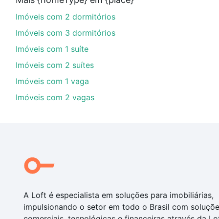
parcelas podem se adequar ao seu orçamento. Se aind
Imóveis com 2 dormitórios
um apartamento
e conte com a gente para comprar o 
Imóveis com 3 dormitórios
Imóveis com 1 suíte
Imóveis com 2 suítes
Imóveis com 1 vaga
Imóveis com 2 vagas
A Loft é especialista em soluções para imobiliárias,
impulsionando o setor em todo o Brasil com soluçõ
comerciais, tecnológicas e financeiras através da Lo