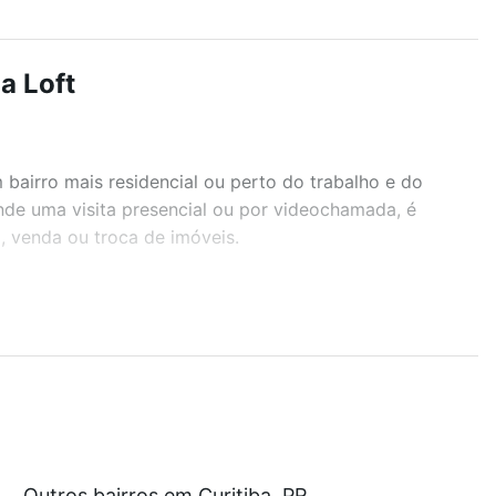
a Loft
airro mais residencial ou perto do trabalho e do
ende uma visita presencial ou por videochamada, é
, venda ou troca de imóveis.
r os filtros como quantidade de quartos, suítes, com
demia, salão de festas ou área verde e encontrar
 com nossas opções de financiamento imobiliário as
Outros bairros em Curitiba, PR