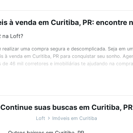
is à venda em Curitiba, PR: encontre n
 na Loft?
realizar uma compra segura e descomplicada. Seja em um b
eis à venda em Curitiba, PR para conquistar seu sonho. Ag
de 46 mil corretores e imobiliárias te ajudando na compra
bairros e até condomínios favoritos. Você também pode usa
com o preço, metragem e comodidades, como piscina, aca
t.
Continue suas buscas em Curitiba, PR
?
Loft
Imóveis em Curitiba
eis à venda em Curitiba, PR que custam a partir de R$ 0 e
Outros bairros em Curitiba, PR