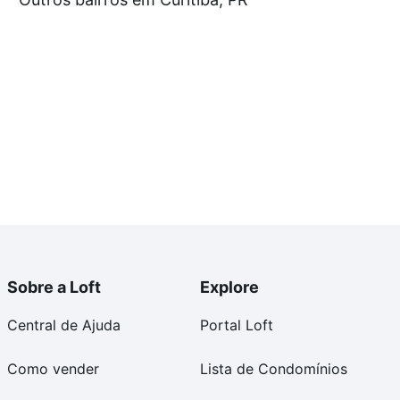
e compra, veja em nosso portal
quanto custa comprar
om você até as chaves.
Sobre a Loft
Explore
Central de Ajuda
Portal Loft
Como vender
Lista de Condomínios