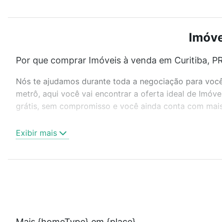
Imóve
Por que comprar Imóveis à venda em Curitiba, PR
Nós te ajudamos durante toda a negociação para você 
metrô, aqui você vai encontrar a oferta ideal de Imóv
grátis, sem compromisso e você ainda conta com mais 
Como escolher um imóvel?
Exibir mais
Use barra de busca no topo para pesquisar por ruas, 
ou sem vaga de garagem para combinar perfeitamente 
Imóveis à venda em Curitiba, PR ideal para você na Lof
Qual o preço de Imóveis à venda em Curitiba, PR
Aqui na Loft temos a oferta ideal para você, com Imóv
Mais {homeType} em {place}