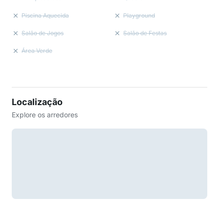
Piscina Aquecida
Playground
Salão de Jogos
Salão de Festas
Área Verde
Localização
Explore os arredores