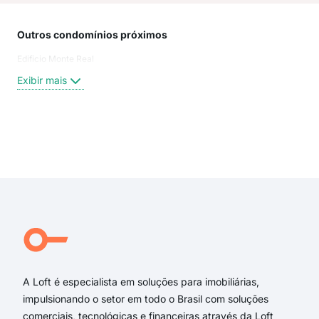
Outros condomínios próximos
Rua
Edificio Monte Real
Rua
Rua
Exibir mais
Rua
Rua
Rua
Rua
Exi
Rua 
rua
rua
rua
rua 
rua 
A Loft é especialista em soluções para imobiliárias,
impulsionando o setor em todo o Brasil com soluções
comerciais, tecnológicas e financeiras através da Loft