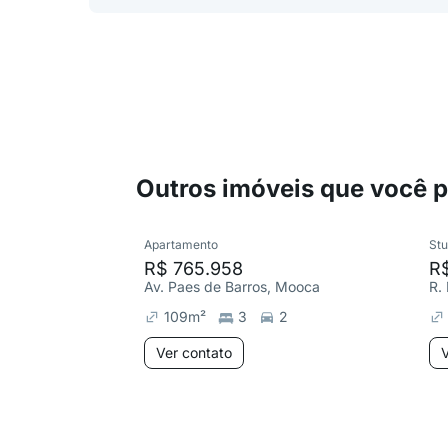
Outros imóveis que você 
Apartamento
Stu
R$ 765.958
R$
Av. Paes de Barros, Mooca
109
m²
3
2
Ver contato
V