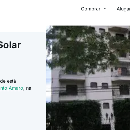
Comprar
Aluga
Solar
nde está
anto Amaro
, na