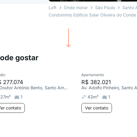
Loft
Onde morar
São Paulo
Santo 
Condomínio Edificio Solar Oliveira do Conde
pode gostar
dio
Apartamento
 277.074
R$ 382.021
R. Doutor Antônio Bento, Santo Amaro
Av. Adolfo Pinheiro, Santo
27
m²
1
43
m²
1
er contato
Ver contato