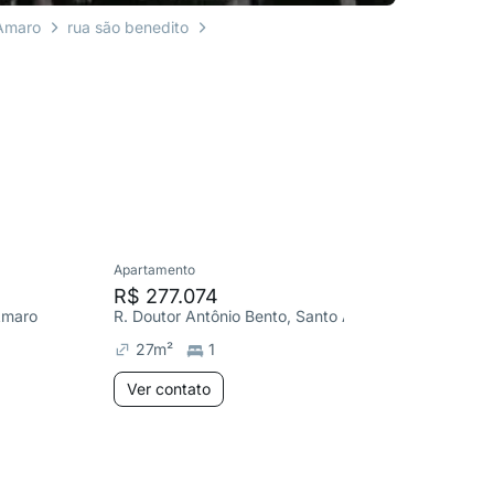
Amaro
rua são benedito
Apartamento
Cobertura
R$ 277.074
R$ 3.2
 Amaro
R. Doutor Antônio Bento, Santo Amaro
R. Conde
27
m²
1
647
m
Ver contato
Ver co