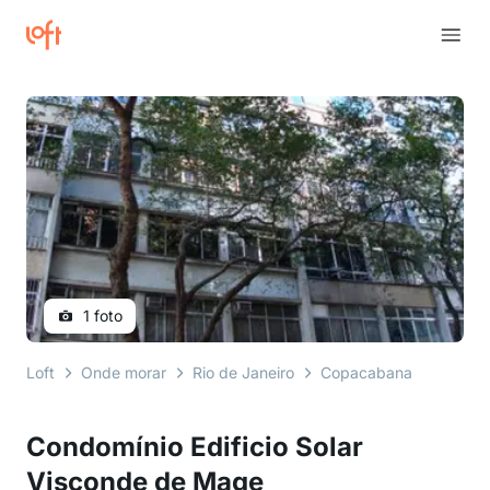
1 foto
Loft
Onde morar
Rio de Janeiro
Copacabana
rua mi
Condomínio Edificio Solar
Visconde de Mage