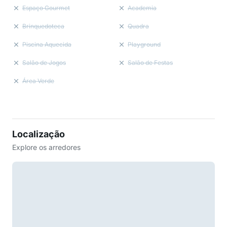
Espaço Gourmet
Academia
Brinquedoteca
Quadra
Piscina Aquecida
Playground
Salão de Jogos
Salão de Festas
Área Verde
Localização
Explore os arredores